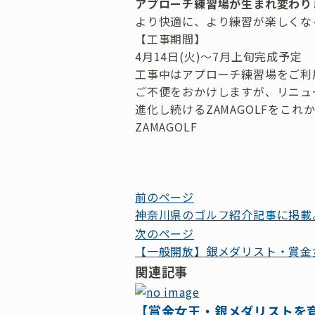
アプローチ練習場が
生まれ変わり
より快適に、より練習が楽しくな
【工事期間】
4月14日(火)～7月上旬完成予定
工事中はアプローチ練習場をご利
ご不便をおかけしますが、リニュ
進化し続けるZAMAGOLFをこ
ZAMAGOLF
投
前のページ
神奈川県のゴルフ紹介記事に掲載
稿
次のページ
ナ
【一般開放】銀メダリスト・賞金
ビ
関連記事
ゲ
【賞金女王・銀メダリストを