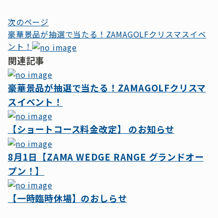
投
次のページ
豪華景品が抽選で当たる！ZAMAGOLFクリスマスイベ
稿
ント！
ナ
関連記事
ビ
豪華景品が抽選で当たる！ZAMAGOLFクリスマ
ゲ
スイベント！
ー
シ
【ショートコース料金改定】 のお知らせ
ョ
ン
8月1日【ZAMA WEDGE RANGE グランドオー
プン！】
【一時臨時休場】のおしらせ